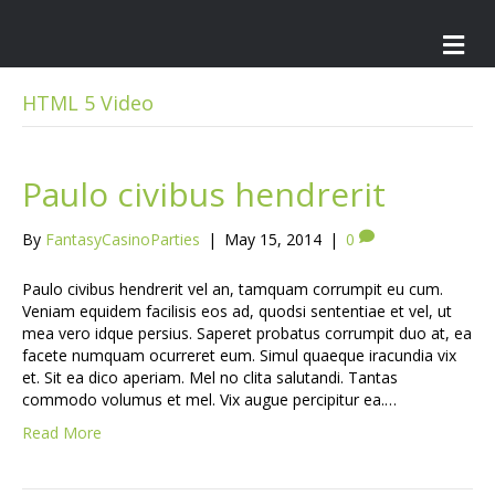
M
e
n
u
HTML 5 Video
Paulo civibus hendrerit
By
FantasyCasinoParties
|
May 15, 2014
|
0
Paulo civibus hendrerit vel an, tamquam corrumpit eu cum.
Veniam equidem facilisis eos ad, quodsi sententiae et vel, ut
mea vero idque persius. Saperet probatus corrumpit duo at, ea
facete numquam ocurreret eum. Simul quaeque iracundia vix
et. Sit ea dico aperiam. Mel no clita salutandi. Tantas
commodo volumus et mel. Vix augue percipitur ea.…
Read More