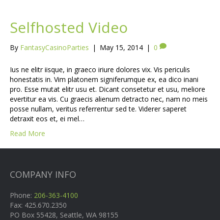
Selfhosted Video
By
FantasyCasinoParties
|
May 15, 2014
|
0
Ius ne elitr iisque, in graeco iriure dolores vix. Vis periculis
honestatis in. Vim platonem signiferumque ex, ea dico inani
pro. Esse mutat elitr usu et. Dicant consetetur et usu, meliore
evertitur ea vis. Cu graecis alienum detracto nec, nam no meis
posse nullam, veritus referrentur sed te. Viderer saperet
detraxit eos et, ei mel…
Read More
COMPANY INFO
Phone:
206-363-4100
Fax: 425.670.2350
PO Box 55428, Seattle, WA 98155