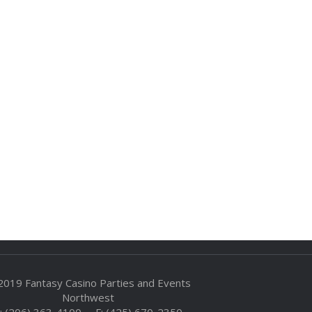
2019 Fantasy Casino Parties and Events
Northwest