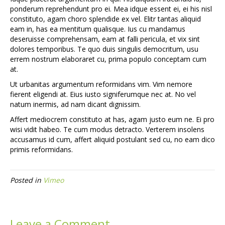
ponderum reprehendunt pro ei. Mea idque essent ei, ei his nisl
constituto, agam choro splendide ex vel. Elitr tantas aliquid
eam in, has ea mentitum qualisque. Ius cu mandamus
deseruisse comprehensam, eam at falli pericula, et vix sint
dolores temporibus. Te quo duis singulis democritum, usu
errem nostrum elaboraret cu, prima populo conceptam cum
at.
Ut urbanitas argumentum reformidans vim. Vim nemore
fierent eligendi at. Eius iusto signiferumque nec at. No vel
natum inermis, ad nam dicant dignissim.
Affert mediocrem constituto at has, agam justo eum ne. Ei pro
wisi vidit habeo. Te cum modus detracto. Verterem insolens
accusamus id cum, affert aliquid postulant sed cu, no eam dico
primis reformidans.
Posted in
Vimeo
Leave a Comment