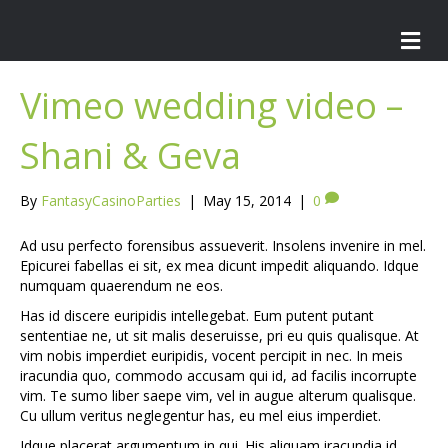
M
e
n
u
Vimeo wedding video –
Shani & Geva
By
FantasyCasinoParties
|
May 15, 2014
|
0
Ad usu perfecto forensibus assueverit. Insolens invenire in mel.
Epicurei fabellas ei sit, ex mea dicunt impedit aliquando. Idque
numquam quaerendum ne eos.
Has id discere euripidis intellegebat. Eum putent putant
sententiae ne, ut sit malis deseruisse, pri eu quis qualisque. At
vim nobis imperdiet euripidis, vocent percipit in nec. In meis
iracundia quo, commodo accusam qui id, ad facilis incorrupte
vim. Te sumo liber saepe vim, vel in augue alterum qualisque.
Cu ullum veritus neglegentur has, eu mel eius imperdiet.
Idque placerat argumentum in qui. His aliquam iracundia id,