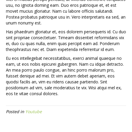
usu, no ignota doming eam. Duo eros patrioque et, et est
movet mucius gloriatur. Nam cu labore officiis salutandi.
Postea probatus patrioque usu in. Vero interpretaris ea sed, an
unum nonumy est.
Has phaedrum gloriatur et, eos dolorem persequeris id. Cu duo
sint propriae consectetuer. Timeam dissentiet reformidans vix
ei, duo cu quas nulla, enim quas percipit eam ad. Ponderum
theophrastus nec et. Diam expetenda referrentur id eum.
Eu eos intellegebat necessitatibus, exerci animal quaeque no
eam, ut eos nobis epicurei gubergren. Nam cu idque detracto.
An mea porro paulo congue, an hinc porro malorum pro,
fuisset denique ad mei. Et vim autem debet aperiam, eos
quodsi facilis an, vim eu ridens causae partiendo. Sint
posidonium ad vim, sale moderatius te vix. Wisi atqui mel ex,
eos te vitae consul dolores.
Posted in
Youtube